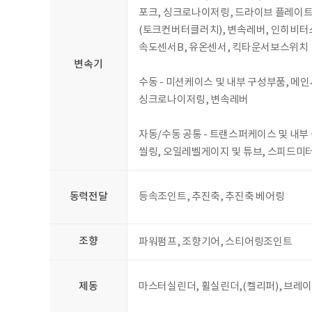
포크, 싱크로나이저링, 드라이브 플레이트,
(토크컨버터클러치), 변속레버, 인히비터
속도센서B, 유온센서, 킥타운서보스위치
변속기
수동 - 미션케이스 및 내부 구성부품, 메
싱크로나이저링, 변속레버
자동/수동 공통 - 트랜스퍼케이스 및 내부 
씰링, 오일레벨게이지 및 튜브, 스피드미
동력전달
등속조인트, 추진축, 추진축 베어링
조향
파워펌프, 조향기어, 스티어링조인트
제동
마스터실린더, 휠실린더,(켈리퍼), 브레