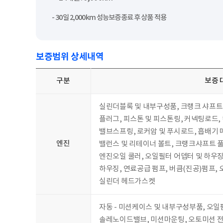
- 30일 2,000km 성능보증종료 후 상품 적용
보증범위 상세내역
구분
보증 
실린더블록 및 내부구성품, 크랭크 샤프트,
플러그, 피스톤 및 피스톤링, 커넥팅로드,
밸브스프링, 로커암 및 푸시로드, 흡배기 
엔진
밸런스 및 리테이너 볼트, 크랭크샤프트 풀
엔진오일 쿨러, 오일필터 어뎁터 및 하우징
하우징, 연료공급 펌프, 버큼(진공)펌프,
실린더 헤드가스켓
자동 - 미션케이스 및 내부구성부품, 오일펌
솔레노이드밸브, 미션마운팅, 오토미션 전