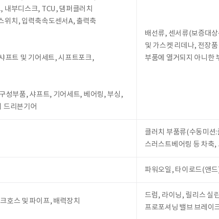
 내부디스크, TCU, 댐퍼클러치
스위치, 입력축속도센서A, 출력축
배선류, 센서류(보증대상센
및 가스켓 리데나, 전장품
인샤프트 및 기어세트, 시프트포크,
부품에 열거되지 아니한 
구성부품, 샤프트, 기어세트, 베어링, 부싱,
터 드리븐기어
클러치 부품류(수동미션:클
스러스트베어링 등 차축,
파워오일, 타이로드(앤드
드럼, 라이닝, 릴리스 실린
이크호스 및 파이프, 배력장치
프로포셔닝 밸브 브레이크