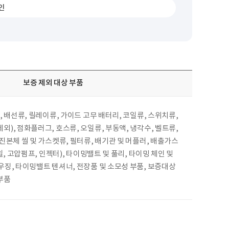
인
보증 제외 대상 부품
, 배선류, 릴레이류, 가이드 고무 배터리, 코일류, 스위치류,
), 점화플러그, 호스류, 오일류, 부동액, 냉각수, 벨트류,
진본체 씰 및 가스켓류, 필터류, 배기관 및 머플러, 배출가스
일, 고압펌프, 인젝터), 타이밍밸트 및 풀리, 타이밍 체인 및
징, 타이밍밸트 텐셔너, 전장품 및 소모성 부품, 보증대상
부품