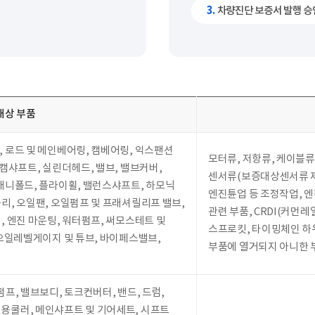
3.
차량진단 보증서 발행 승
대상 부품
 로드 및 메인베어링, 캠베어링, 익스팬션
모터류, 저항류, 케이블류
 캠샤프트, 실린더헤드, 밸브, 밸브커버,
센서류(보증대상센서류 제외
매니폴드, 플라이휠, 밸런스샤프트, 하모닉
엔진튠업 등 조정작업, 엔
리, 오일팬, 오일펌프 및 프래셔릴리프 밸브,
관련 부품, CRDI(커먼레
, 엔진 마운팅, 워터펌프, 써모스테트 및
스프로킷, 타이밍체인 하우
 오일레벨게이지 및 튜브, 바이페스밸브,
부품에 열거되지 아니한 
프, 밸브보디, 토크컨버터, 밴드, 드럼,
용쿨러, 메인샤프트 및 기어세트, 시프트