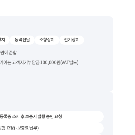
장치
동력전달
조향장치
전기장치
약관에 준함
기어는 고객자기부담금 100,000원(VAT별도)
등록증 소지 후 보증서 발행 승인 요청
발행 요청(-보증료 납부)