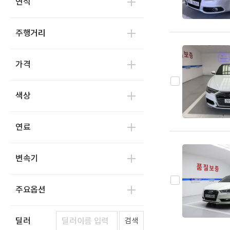
연식
A8
0
e-트론
0
주행거리
e-트론 S
0
e-트론 GT
0
가격
Q2
0
Q3
0
색상
Q4 e-트론
0
Q5
0
연료
Q6 e-트론
0
Q7
0
변속기
Q8
0
Q8 e-트론
0
주요옵션
R8
0
RS3
0
딜러
검색
RS4
0