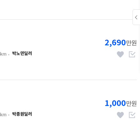
2,690
만원
1km
박노민딜러
1,000
만원
3km
박종원딜러