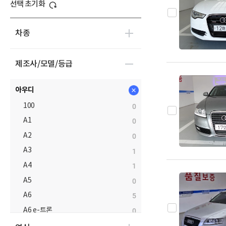
선택 초기화
차종
제조사/모델/등급
아우디
100
0
A1
0
A2
0
A3
1
A4
1
A5
0
A6
5
A6 e-트론
0
A7
0