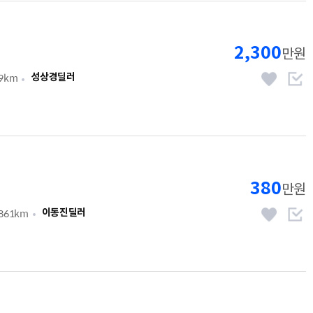
2,300
만원
79km
성상경딜러
380
만원
,861km
이동진딜러