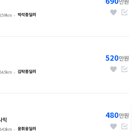
690
만원
,259km
박석중딜러
520
만원
,565km
김탁종딜러
480
만원
이나믹
,643km
윤휘웅딜러