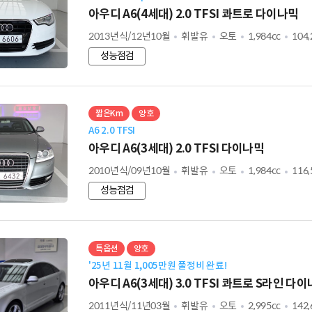
아우디 A6(4세대) 2.0 TFSI 콰트로 다이나믹
2013년식/12년10월
휘발유
오토
1,984cc
104
성능점검
짧은Km
양호
A6 2.0 TFSI
아우디 A6(3세대) 2.0 TFSI 다이나믹
2010년식/09년10월
휘발유
오토
1,984cc
116
성능점검
특옵션
양호
'25년 11월 1,005만원 풀정비 완료!
아우디 A6(3세대) 3.0 TFSI 콰트로 S라인 다
2011년식/11년03월
휘발유
오토
2,995cc
142