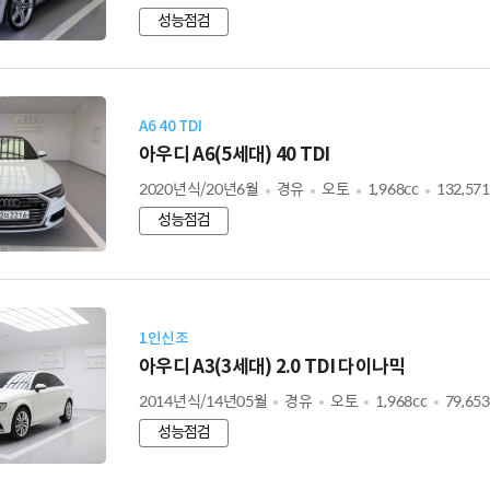
성능점검
A6 40 TDI
아우디 A6(5세대) 40 TDI
2020년식/20년6월
경유
오토
1,968cc
132,57
성능점검
1인신조
아우디 A3(3세대) 2.0 TDI 다이나믹
2014년식/14년05월
경유
오토
1,968cc
79,65
성능점검