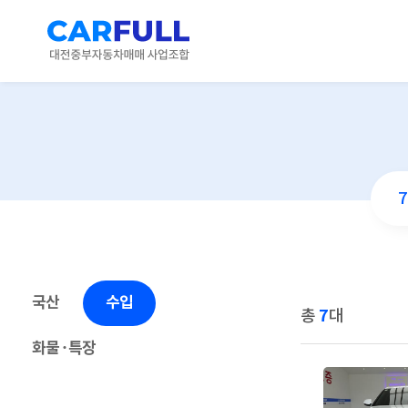
국산
수입
7
총
대
화물·특장