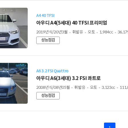
A4 40 TFSI
아우디 A4(5세대) 40 TFSI 프리미엄
2019년식/20년3월
휘발유
오토
1,984cc
36,1
성능점검
A6 3.2 FSI Quattro
아우디 A6(3세대) 3.2 FSI 콰트로
2008년식/08년05월
휘발유
오토
3,123cc
111
성능점검