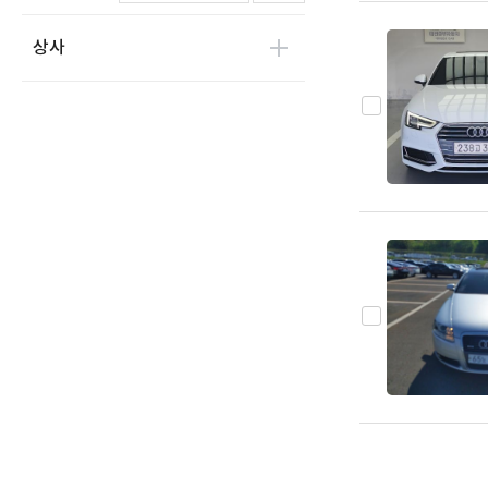
RS5
0
상사
RS6
0
RS7
0
RS e-트론 GT
0
RS Q3
0
RS Q8
0
S3
0
S4
0
S5
0
S6
0
S6 e-트론
0
S7
0
S8
0
SQ5
0
SQ6 e-트론
0