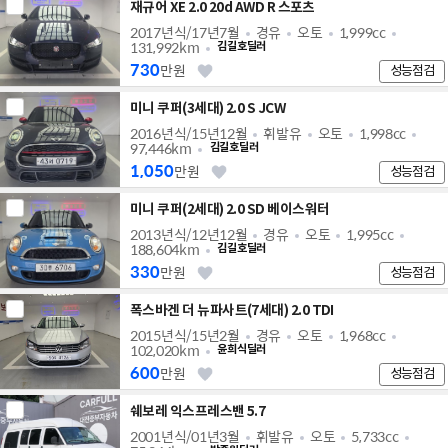
재규어 XE 2.0 20d AWD R 스포츠
2017년식/17년7월
경유
오토
1,999cc
131,992km
김길호딜러
730
만원
성능점검
미니 쿠퍼(3세대) 2.0 S JCW
2016년식/15년12월
휘발유
오토
1,998cc
97,446km
김길호딜러
1,050
만원
성능점검
미니 쿠퍼(2세대) 2.0 SD 베이스워터
2013년식/12년12월
경유
오토
1,995cc
188,604km
김길호딜러
330
만원
성능점검
폭스바겐 더 뉴파사트(7세대) 2.0 TDI
2015년식/15년2월
경유
오토
1,968cc
102,020km
윤희식딜러
600
만원
성능점검
쉐보레 익스프레스밴 5.7
2001년식/01년3월
휘발유
오토
5,733cc