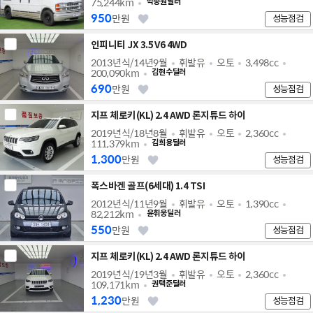
75,244km
박종원딜러
950
만원
성능점검
인피니티 JX 3.5 V6 4WD
2013년식/14년9월
휘발유
오토
3,498cc
200,090km
김현수딜러
690
만원
성능점검
지프 체로키(KL) 2.4 AWD 론지튜드 하이
2019년식/18년8월
휘발유
오토
2,360cc
111,379km
김희용딜러
1,300
만원
성능점검
폭스바겐 골프(6세대) 1.4 TSI
2012년식/11년9월
휘발유
오토
1,390cc
82,212km
윤휘웅딜러
550
만원
성능점검
지프 체로키(KL) 2.4 AWD 론지튜드 하이
2019년식/19년3월
휘발유
오토
2,360cc
109,171km
권택준딜러
1,230
만원
성능점검