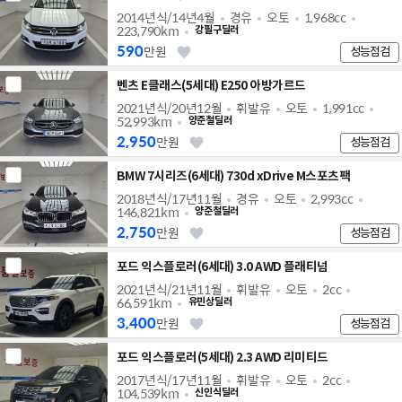
2014년식/14년4월
경유
오토
1,968cc
223,790km
강필구딜러
590
만원
성능점검
벤츠 E클래스(5세대) E250 아방가르드
2021년식/20년12월
휘발유
오토
1,991cc
52,993km
양준철딜러
2,950
만원
성능점검
BMW 7시리즈(6세대) 730d xDrive M스포츠팩
2018년식/17년11월
경유
오토
2,993cc
146,821km
양준철딜러
2,750
만원
성능점검
포드 익스플로러(6세대) 3.0 AWD 플래티넘
2021년식/21년11월
휘발유
오토
2cc
66,591km
유민상딜러
3,400
만원
성능점검
포드 익스플로러(5세대) 2.3 AWD 리미티드
2017년식/17년11월
휘발유
오토
2cc
104,539km
신인식딜러