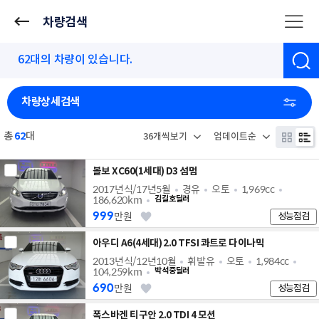
차량검색
차량상세검색
총
62
대
볼보 XC60(1세대) D3 섬멈
2017년식/17년5월
경유
오토
1,969cc
186,620km
김길호딜러
999
만원
성능점검
아우디 A6(4세대) 2.0 TFSI 콰트로 다이나믹
2013년식/12년10월
휘발유
오토
1,984cc
104,259km
박석중딜러
690
만원
성능점검
폭스바겐 티구안 2.0 TDI 4 모션