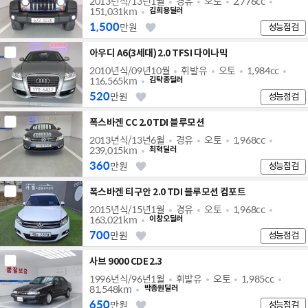
2013년식/13년1월
경유
오토
2,776cc
151,031km
김희용딜러
1,500
만원
성능점검
아우디 A6(3세대) 2.0 TFSI 다이나믹
2010년식/09년10월
휘발유
오토
1,984cc
116,565km
김탁종딜러
520
만원
성능점검
폭스바겐 CC 2.0 TDI 블루모션
2013년식/13년6월
경유
오토
1,968cc
239,015km
최혁딜러
360
만원
성능점검
폭스바겐 티구안 2.0 TDI 블루모션 컴포트
2015년식/15년1월
경유
오토
1,968cc
163,021km
이창오딜러
700
만원
성능점검
사브 9000 CDE 2.3
1996년식/96년1월
휘발유
오토
1,985cc
81,548km
박종원딜러
650
만원
성능점검