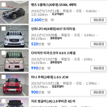
벤츠 S클래스(6세대) S500L 4매틱
2016년식/15년11월
휘발유
오토
4,663cc
137,163km
오규석딜러
2,600
만원
성능점검
인피니티 M(4세대) M37 프리미엄
2011년식/10년8월
휘발유
오토
3,696cc
89,155km
윤휘웅딜러
520
만원
성능점검
다이하쯔 미라코코아 0.6 X 스페셜
2013년식/13년7월
휘발유
오토
658cc
53,355km
윤휘웅딜러
990
만원
성능점검
미니 쿠퍼(2세대) 1.6 S JCW
2013년식/13년11월
휘발유
오토
1,598cc
175,979km
김길호딜러
900
만원
성능점검
지프 랭글러(JK) 2.8 루비콘 4도어