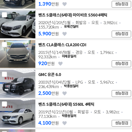
1,390
만원
성능점검
벤츠 S클래스(6세대) 마이바흐 S560 4매틱
2020년식/20년1월
휘발유
오토
3,982cc
155,720km
유제건딜러
5,900
만원
성능점검
벤츠 CLA클래스 CLA200 CDI
2015년식/14년8월
경유
오토
1,796cc
92,332km
이재운딜러
920
만원
성능점검
GMC 유콘 6.0
2003년식/04년2월
LPG
오토
5,967cc
236,439km
박종원딜러
2,500
만원
성능점검
벤츠 S클래스(6세대) S560L 4매틱
2019년식/21년10월
휘발유
오토
3,982cc
77,130km
박종원딜러
4,100
만원
성능점검