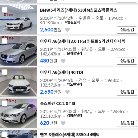
BMW 5시리즈(7세대) 530i M스포츠팩 플러스
2018년식/18년2월
휘발유
오토
1,998cc
93,190km
박종원딜러
2,600
만원
성능점검
아우디 A6(3세대) 3.0 TFSI 콰트로 S라인 다이나믹
2011년식/11년03월
휘발유
오토
2,995cc
142,643km
윤휘웅딜러
480
만원
성능점검
아우디 A6(5세대) 40 TDI
2020년식/20년6월
경유
오토
1,968cc
132,571km
박노민딜러
2,690
만원
성능점검
폭스바겐 CC 2.0 TSI
2015년식/15년03월
휘발유
오토
1,984cc
120,100km
김회준딜러
620
만원
성능점검
벤츠 S클래스(6세대) S350 d 4매틱